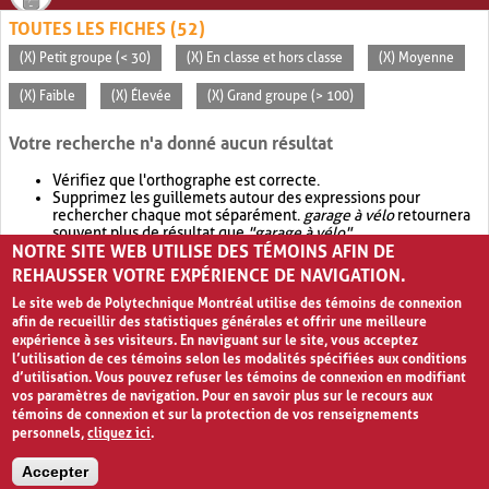
TOUTES LES FICHES (52)
(X) Petit groupe (< 30)
(X) En classe et hors classe
(X) Moyenne
(X) Faible
(X) Élevée
(X) Grand groupe (> 100)
Votre recherche n'a donné aucun résultat
Vérifiez que l'orthographe est correcte.
Supprimez les guillemets autour des expressions pour
rechercher chaque mot séparément.
garage à vélo
retournera
souvent plus de résultat que
"garage à vélo"
.
NOTRE SITE WEB UTILISE DES TÉMOINS AFIN DE
Envisagez d'élargir votre recherche avec
OR
.
garage OR vélo
retournera souvent plus de résultat que
garage à vélo
.
REHAUSSER VOTRE EXPÉRIENCE DE NAVIGATION.
Le site web de Polytechnique Montréal utilise des témoins de connexion
afin de recueillir des statistiques générales et offrir une meilleure
expérience à ses visiteurs. En naviguant sur le site, vous acceptez
l’utilisation de ces témoins selon les modalités spécifiées aux conditions
d’utilisation. Vous pouvez refuser les témoins de connexion en modifiant
vos paramètres de navigation. Pour en savoir plus sur le recours aux
témoins de connexion et sur la protection de vos renseignements
personnels,
cliquez ici
.
Avis de confidentialité et conditions d’utilisation
Accepter