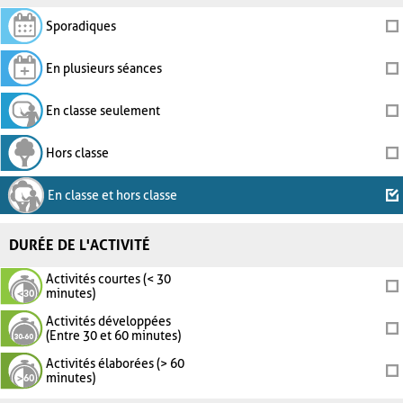
Sporadiques
En plusieurs séances
En classe seulement
Hors classe
En classe et hors classe
DURÉE DE L'ACTIVITÉ
Activités courtes (< 30
minutes)
Activités développées
(Entre 30 et 60 minutes)
Activités élaborées (> 60
minutes)