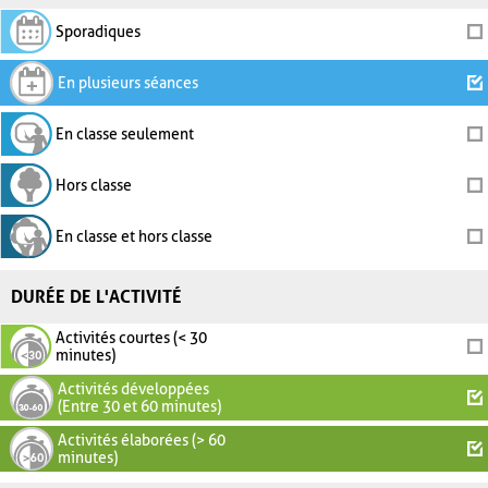
Sporadiques
En plusieurs séances
En classe seulement
Hors classe
En classe et hors classe
DURÉE DE L'ACTIVITÉ
Activités courtes (< 30
minutes)
Activités développées
(Entre 30 et 60 minutes)
Activités élaborées (> 60
minutes)