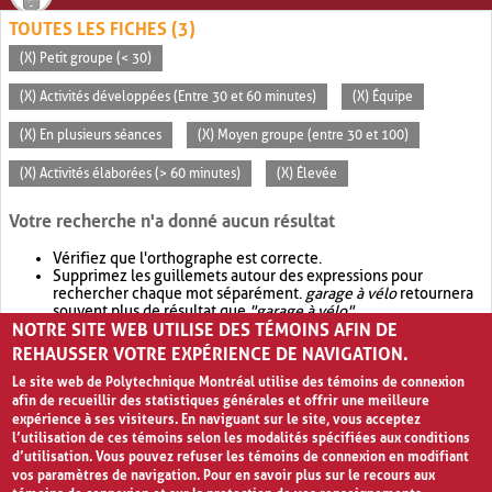
TOUTES LES FICHES (3)
(X) Petit groupe (< 30)
(X) Activités développées (Entre 30 et 60 minutes)
(X) Équipe
(X) En plusieurs séances
(X) Moyen groupe (entre 30 et 100)
(X) Activités élaborées (> 60 minutes)
(X) Élevée
Votre recherche n'a donné aucun résultat
Vérifiez que l'orthographe est correcte.
Supprimez les guillemets autour des expressions pour
rechercher chaque mot séparément.
garage à vélo
retournera
souvent plus de résultat que
"garage à vélo"
.
NOTRE SITE WEB UTILISE DES TÉMOINS AFIN DE
Envisagez d'élargir votre recherche avec
OR
.
garage OR vélo
retournera souvent plus de résultat que
garage à vélo
.
REHAUSSER VOTRE EXPÉRIENCE DE NAVIGATION.
Le site web de Polytechnique Montréal utilise des témoins de connexion
afin de recueillir des statistiques générales et offrir une meilleure
expérience à ses visiteurs. En naviguant sur le site, vous acceptez
l’utilisation de ces témoins selon les modalités spécifiées aux conditions
d’utilisation. Vous pouvez refuser les témoins de connexion en modifiant
vos paramètres de navigation. Pour en savoir plus sur le recours aux