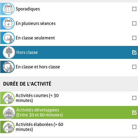
Sporadiques
En plusieurs séances
En classe seulement
Hors classe
En classe et hors classe
DURÉE DE L'ACTIVITÉ
Activités courtes (< 30
minutes)
Activités développées
(Entre 30 et 60 minutes)
Activités élaborées (> 60
minutes)