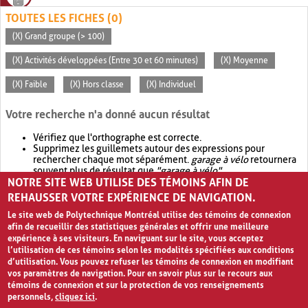
TOUTES LES FICHES (0)
(X) Grand groupe (> 100)
(X) Activités développées (Entre 30 et 60 minutes)
(X) Moyenne
(X) Faible
(X) Hors classe
(X) Individuel
Votre recherche n'a donné aucun résultat
Vérifiez que l'orthographe est correcte.
Supprimez les guillemets autour des expressions pour
rechercher chaque mot séparément.
garage à vélo
retournera
souvent plus de résultat que
"garage à vélo"
.
NOTRE SITE WEB UTILISE DES TÉMOINS AFIN DE
Envisagez d'élargir votre recherche avec
OR
.
garage OR vélo
retournera souvent plus de résultat que
garage à vélo
.
REHAUSSER VOTRE EXPÉRIENCE DE NAVIGATION.
Le site web de Polytechnique Montréal utilise des témoins de connexion
afin de recueillir des statistiques générales et offrir une meilleure
expérience à ses visiteurs. En naviguant sur le site, vous acceptez
l’utilisation de ces témoins selon les modalités spécifiées aux conditions
d’utilisation. Vous pouvez refuser les témoins de connexion en modifiant
vos paramètres de navigation. Pour en savoir plus sur le recours aux
témoins de connexion et sur la protection de vos renseignements
personnels,
cliquez ici
.
Avis de confidentialité et conditions d’utilisation