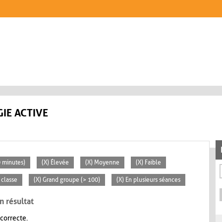
IE ACTIVE
0 minutes)
(X) Élevée
(X) Moyenne
(X) Faible
 classe
(X) Grand groupe (> 100)
(X) En plusieurs séances
n résultat
 correcte.