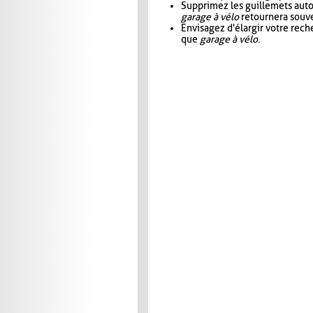
Supprimez les guillemets aut
garage à vélo
retournera souve
Envisagez d'élargir votre rec
que
garage à vélo
.