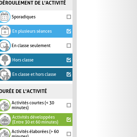
DÉROULEMENT DE L'ACTIVITÉ
Sporadiques
En plusieurs séances
En classe seulement
Hors classe
En classe et hors classe
DURÉE DE L'ACTIVITÉ
Activités courtes (< 30
minutes)
Activités développées
(Entre 30 et 60 minutes)
Activités élaborées (> 60
minutes)