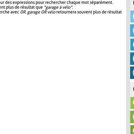
our des expressions pour rechercher chaque mot séparément.
nt plus de résultat que
"garage à vélo"
.
herche avec
OR
.
garage OR vélo
retournera souvent plus de résultat