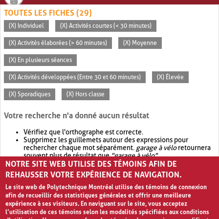
TOUTES LES FICHES (29)
(X) Individuel
(X) Activités courtes (< 30 minutes)
(X) Activités élaborées (> 60 minutes)
(X) Moyenne
(X) En plusieurs séances
(X) Activités développées (Entre 30 et 60 minutes)
(X) Élevée
(X) Sporadiques
(X) Hors classe
Votre recherche n'a donné aucun résultat
Vérifiez que l'orthographe est correcte.
Supprimez les guillemets autour des expressions pour
rechercher chaque mot séparément.
garage à vélo
retournera
souvent plus de résultat que
"garage à vélo"
.
NOTRE SITE WEB UTILISE DES TÉMOINS AFIN DE
Envisagez d'élargir votre recherche avec
OR
.
garage OR vélo
retournera souvent plus de résultat que
garage à vélo
.
REHAUSSER VOTRE EXPÉRIENCE DE NAVIGATION.
Le site web de Polytechnique Montréal utilise des témoins de connexion
afin de recueillir des statistiques générales et offrir une meilleure
expérience à ses visiteurs. En naviguant sur le site, vous acceptez
l’utilisation de ces témoins selon les modalités spécifiées aux conditions