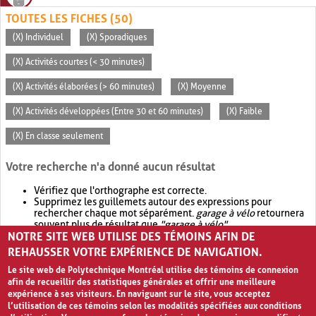
TOUTES LES FICHES (50)
(X) Individuel
(X) Sporadiques
(X) Activités courtes (< 30 minutes)
(X) Activités élaborées (> 60 minutes)
(X) Moyenne
(X) Activités développées (Entre 30 et 60 minutes)
(X) Faible
(X) En classe seulement
Votre recherche n'a donné aucun résultat
Vérifiez que l'orthographe est correcte.
Supprimez les guillemets autour des expressions pour
rechercher chaque mot séparément.
garage à vélo
retournera
souvent plus de résultat que
"garage à vélo"
.
NOTRE SITE WEB UTILISE DES TÉMOINS AFIN DE
Envisagez d'élargir votre recherche avec
OR
.
garage OR vélo
retournera souvent plus de résultat que
garage à vélo
.
REHAUSSER VOTRE EXPÉRIENCE DE NAVIGATION.
Le site web de Polytechnique Montréal utilise des témoins de connexion
afin de recueillir des statistiques générales et offrir une meilleure
expérience à ses visiteurs. En naviguant sur le site, vous acceptez
l’utilisation de ces témoins selon les modalités spécifiées aux conditions