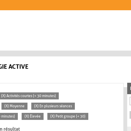
IE ACTIVE
(X) Activités courtes (< 30 minutes)
(X) Moyenne
(X) En plusieurs séances
0 minutes)
(X) Élevée
(X) Petit groupe (< 30)
n résultat