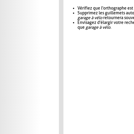
Vérifiez que l'orthographe est
Supprimez les guillemets aut
garage à vélo
retournera souve
Envisagez d'élargir votre rec
que
garage à vélo
.