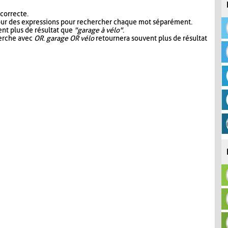
 correcte.
our des expressions pour rechercher chaque mot séparément.
nt plus de résultat que
"garage à vélo"
.
herche avec
OR
.
garage OR vélo
retournera souvent plus de résultat