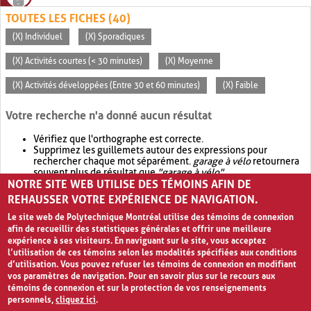
TOUTES LES FICHES (40)
(X) Individuel
(X) Sporadiques
(X) Activités courtes (< 30 minutes)
(X) Moyenne
(X) Activités développées (Entre 30 et 60 minutes)
(X) Faible
Votre recherche n'a donné aucun résultat
Vérifiez que l'orthographe est correcte.
Supprimez les guillemets autour des expressions pour
rechercher chaque mot séparément.
garage à vélo
retournera
souvent plus de résultat que
"garage à vélo"
.
NOTRE SITE WEB UTILISE DES TÉMOINS AFIN DE
Envisagez d'élargir votre recherche avec
OR
.
garage OR vélo
retournera souvent plus de résultat que
garage à vélo
.
REHAUSSER VOTRE EXPÉRIENCE DE NAVIGATION.
Le site web de Polytechnique Montréal utilise des témoins de connexion
afin de recueillir des statistiques générales et offrir une meilleure
expérience à ses visiteurs. En naviguant sur le site, vous acceptez
l’utilisation de ces témoins selon les modalités spécifiées aux conditions
d’utilisation. Vous pouvez refuser les témoins de connexion en modifiant
vos paramètres de navigation. Pour en savoir plus sur le recours aux
témoins de connexion et sur la protection de vos renseignements
personnels,
cliquez ici
.
Avis de confidentialité et conditions d’utilisation