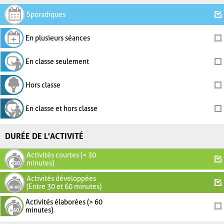
Sporadiques
En plusieurs séances
En classe seulement
Hors classe
En classe et hors classe
DURÉE DE L'ACTIVITÉ
Activités courtes (< 30
minutes)
Activités développées
(Entre 30 et 60 minutes)
Activités élaborées (> 60
minutes)