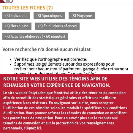
TOUTES LES FICHES (7)
(X) Individuel
(X) Sporadiques
(X) Moyenne
(X) Hors classe
(X) En plusieurs séances
(X) Activités élaborées (> 60 minutes)
Votre recherche n'a donné aucun résultat
Vérifiez que l'orthographe est correcte.
Supprimez les guillemets autour des expressions pour
rechercher chaque mot séparément.
garage à vélo
retournera
souvent plus de résultat que
"garage à vélo"
.
NOTRE SITE WEB UTILISE DES TÉMOINS AFIN DE
Envisagez d'élargir votre recherche avec
OR
.
garage OR vélo
retournera souvent plus de résultat que
garage à vélo
.
REHAUSSER VOTRE EXPÉRIENCE DE NAVIGATION.
Le site web de Polytechnique Montréal utilise des témoins de connexion
afin de recueillir des statistiques générales et offrir une meilleure
expérience à ses visiteurs. En naviguant sur le site, vous acceptez
l’utilisation de ces témoins selon les modalités spécifiées aux conditions
d’utilisation. Vous pouvez refuser les témoins de connexion en modifiant
vos paramètres de navigation. Pour en savoir plus sur le recours aux
témoins de connexion et sur la protection de vos renseignements
personnels,
cliquez ici
.
Avis de confidentialité et conditions d’utilisation