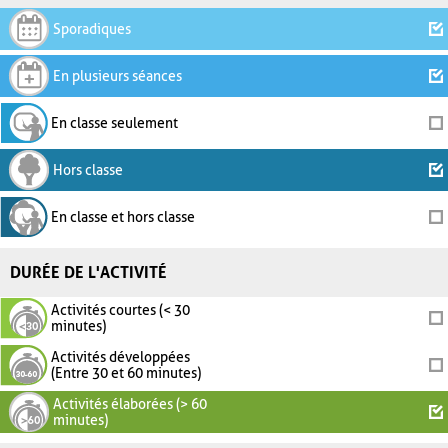
Sporadiques
En plusieurs séances
En classe seulement
Hors classe
En classe et hors classe
DURÉE DE L'ACTIVITÉ
Activités courtes (< 30
minutes)
Activités développées
(Entre 30 et 60 minutes)
Activités élaborées (> 60
minutes)