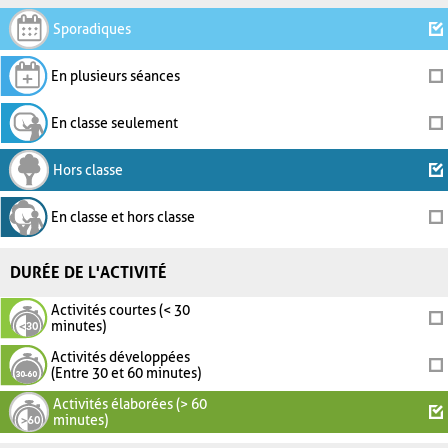
Sporadiques
En plusieurs séances
En classe seulement
Hors classe
En classe et hors classe
DURÉE DE L'ACTIVITÉ
Activités courtes (< 30
minutes)
Activités développées
(Entre 30 et 60 minutes)
Activités élaborées (> 60
minutes)