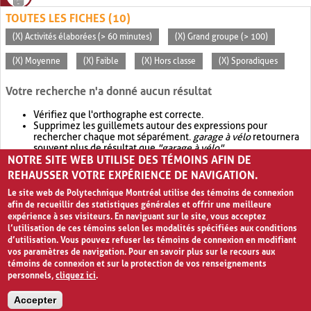
TOUTES LES FICHES (10)
(X) Activités élaborées (> 60 minutes)
(X) Grand groupe (> 100)
(X) Moyenne
(X) Faible
(X) Hors classe
(X) Sporadiques
Votre recherche n'a donné aucun résultat
Vérifiez que l'orthographe est correcte.
Supprimez les guillemets autour des expressions pour
rechercher chaque mot séparément.
garage à vélo
retournera
souvent plus de résultat que
"garage à vélo"
.
NOTRE SITE WEB UTILISE DES TÉMOINS AFIN DE
Envisagez d'élargir votre recherche avec
OR
.
garage OR vélo
retournera souvent plus de résultat que
garage à vélo
.
REHAUSSER VOTRE EXPÉRIENCE DE NAVIGATION.
Le site web de Polytechnique Montréal utilise des témoins de connexion
afin de recueillir des statistiques générales et offrir une meilleure
expérience à ses visiteurs. En naviguant sur le site, vous acceptez
l’utilisation de ces témoins selon les modalités spécifiées aux conditions
d’utilisation. Vous pouvez refuser les témoins de connexion en modifiant
vos paramètres de navigation. Pour en savoir plus sur le recours aux
témoins de connexion et sur la protection de vos renseignements
personnels,
cliquez ici
.
Avis de confidentialité et conditions d’utilisation
Accepter