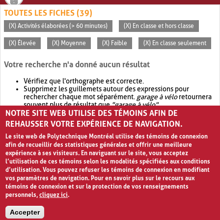
TOUTES LES FICHES (39)
(X) Activités élaborées (> 60 minutes)
(X) En classe et hors classe
(X) Élevée
(X) Moyenne
(X) Faible
(X) En classe seulement
Votre recherche n'a donné aucun résultat
Vérifiez que l'orthographe est correcte.
Supprimez les guillemets autour des expressions pour
rechercher chaque mot séparément.
garage à vélo
retournera
souvent plus de résultat que
"garage à vélo"
.
NOTRE SITE WEB UTILISE DES TÉMOINS AFIN DE
Envisagez d'élargir votre recherche avec
OR
.
garage OR vélo
retournera souvent plus de résultat que
garage à vélo
.
REHAUSSER VOTRE EXPÉRIENCE DE NAVIGATION.
Le site web de Polytechnique Montréal utilise des témoins de connexion
afin de recueillir des statistiques générales et offrir une meilleure
expérience à ses visiteurs. En naviguant sur le site, vous acceptez
l’utilisation de ces témoins selon les modalités spécifiées aux conditions
d’utilisation. Vous pouvez refuser les témoins de connexion en modifiant
vos paramètres de navigation. Pour en savoir plus sur le recours aux
témoins de connexion et sur la protection de vos renseignements
personnels,
cliquez ici
.
Avis de confidentialité et conditions d’utilisation
Accepter