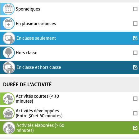
Sporadiques
En plusieurs séances
En classe seulement
Hors classe
En classe et hors classe
DURÉE DE L'ACTIVITÉ
Activités courtes (< 30
minutes)
Activités développées
(Entre 30 et 60 minutes)
Activités élaborées (> 60
minutes)