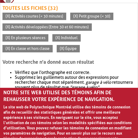
TOUTES LES FICHES (32)
(X) Activités courtes (< 30 minutes)
(X) Petit groupe (< 30)
(X) Activités développées (Entre 30 et 60 minutes)
(X) En plusieurs séances
(X) Individuel
(X) En classe et hors classe
(X) Équipe
Votre recherche n'a donné aucun résultat
Vérifiez que l'orthographe est correcte.
Supprimez les guillemets autour des expressions pour
rechercher chaque mot séparément.
garage à vélo
retournera
souvent plus de résultat que
"garage à vélo"
.
NOTRE SITE WEB UTILISE DES TÉMOINS AFIN DE
Envisagez d'élargir votre recherche avec
OR
.
garage OR vélo
retournera souvent plus de résultat que
garage à vélo
.
REHAUSSER VOTRE EXPÉRIENCE DE NAVIGATION.
Le site web de Polytechnique Montréal utilise des témoins de connexion
afin de recueillir des statistiques générales et offrir une meilleure
expérience à ses visiteurs. En naviguant sur le site, vous acceptez
l’utilisation de ces témoins selon les modalités spécifiées aux conditions
d’utilisation. Vous pouvez refuser les témoins de connexion en modifiant
vos paramètres de navigation. Pour en savoir plus sur le recours aux