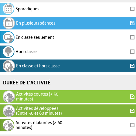
Sporadiques
En plusieurs séances
En classe seulement
Hors classe
En classe et hors classe
DURÉE DE L'ACTIVITÉ
Activités courtes (< 30
minutes)
Activités développées
(Entre 30 et 60 minutes)
Activités élaborées (> 60
minutes)