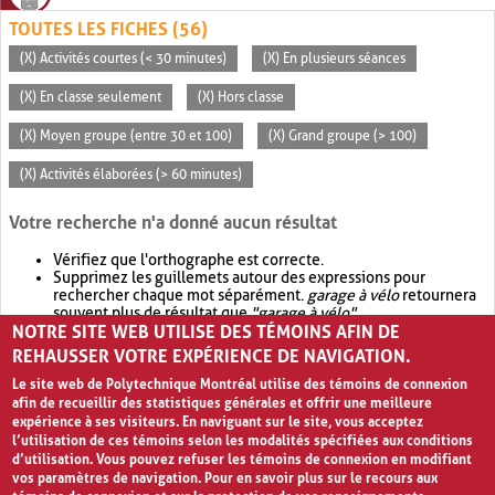
TOUTES LES FICHES (56)
(X) Activités courtes (< 30 minutes)
(X) En plusieurs séances
(X) En classe seulement
(X) Hors classe
(X) Moyen groupe (entre 30 et 100)
(X) Grand groupe (> 100)
(X) Activités élaborées (> 60 minutes)
Votre recherche n'a donné aucun résultat
Vérifiez que l'orthographe est correcte.
Supprimez les guillemets autour des expressions pour
rechercher chaque mot séparément.
garage à vélo
retournera
souvent plus de résultat que
"garage à vélo"
.
NOTRE SITE WEB UTILISE DES TÉMOINS AFIN DE
Envisagez d'élargir votre recherche avec
OR
.
garage OR vélo
retournera souvent plus de résultat que
garage à vélo
.
REHAUSSER VOTRE EXPÉRIENCE DE NAVIGATION.
Le site web de Polytechnique Montréal utilise des témoins de connexion
afin de recueillir des statistiques générales et offrir une meilleure
expérience à ses visiteurs. En naviguant sur le site, vous acceptez
l’utilisation de ces témoins selon les modalités spécifiées aux conditions
d’utilisation. Vous pouvez refuser les témoins de connexion en modifiant
vos paramètres de navigation. Pour en savoir plus sur le recours aux