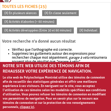
TOUTES LES FICHES (25)
(X) En plusieurs séances
(X) En classe seulement
(X) Activités élaborées (> 60 minutes)
(X) Activités développées (Entre 30 et 60 minutes)
(X) Individuel
Votre recherche n'a donné aucun résultat
Vérifiez que l'orthographe est correcte.
Supprimez les guillemets autour des expressions pour
rechercher chaque mot séparément.
garage à vélo
retournera
souvent plus de résultat que
"garage à vélo"
.
NOTRE SITE WEB UTILISE DES TÉMOINS AFIN DE
Envisagez d'élargir votre recherche avec
OR
.
garage OR vélo
retournera souvent plus de résultat que
garage à vélo
.
REHAUSSER VOTRE EXPÉRIENCE DE NAVIGATION.
Le site web de Polytechnique Montréal utilise des témoins de connexion
afin de recueillir des statistiques générales et offrir une meilleure
expérience à ses visiteurs. En naviguant sur le site, vous acceptez
l’utilisation de ces témoins selon les modalités spécifiées aux conditions
d’utilisation. Vous pouvez refuser les témoins de connexion en modifiant
vos paramètres de navigation. Pour en savoir plus sur le recours aux
témoins de connexion et sur la protection de vos renseignements
personnels,
cliquez ici
.
Avis de confidentialité et conditions d’utilisation