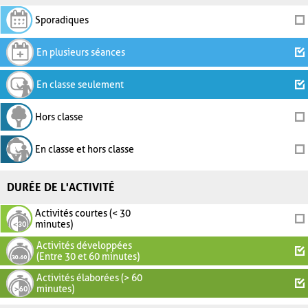
Sporadiques
En plusieurs séances
En classe seulement
Hors classe
En classe et hors classe
DURÉE DE L'ACTIVITÉ
Activités courtes (< 30
minutes)
Activités développées
(Entre 30 et 60 minutes)
Activités élaborées (> 60
minutes)