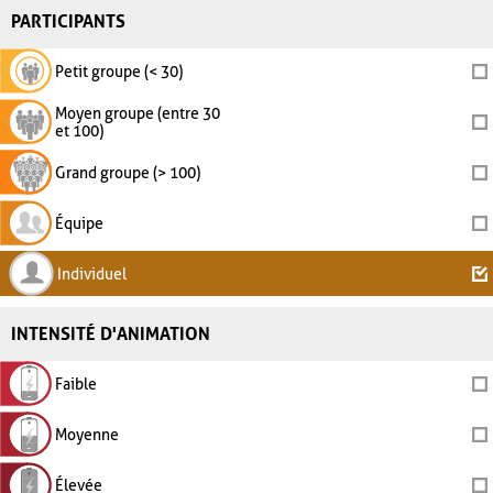
PARTICIPANTS
Petit groupe (< 30)
Moyen groupe (entre 30
et 100)
Grand groupe (> 100)
Équipe
Individuel
INTENSITÉ D'ANIMATION
Faible
Moyenne
Élevée