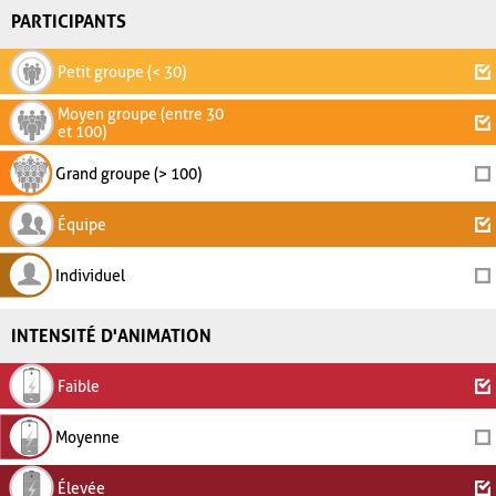
PARTICIPANTS
Petit groupe (< 30)
Moyen groupe (entre 30
et 100)
Grand groupe (> 100)
Équipe
Individuel
INTENSITÉ D'ANIMATION
Faible
Moyenne
Élevée