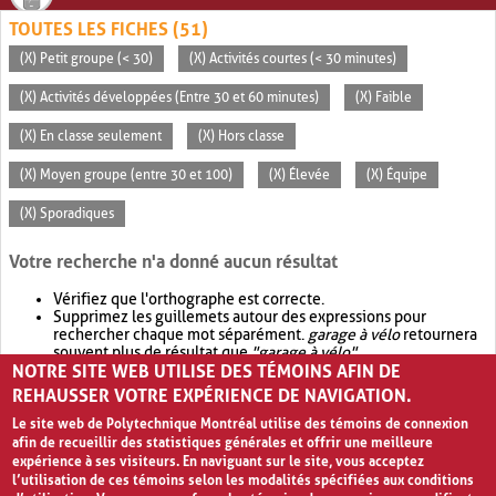
TOUTES LES FICHES (51)
(X) Petit groupe (< 30)
(X) Activités courtes (< 30 minutes)
(X) Activités développées (Entre 30 et 60 minutes)
(X) Faible
(X) En classe seulement
(X) Hors classe
(X) Moyen groupe (entre 30 et 100)
(X) Élevée
(X) Équipe
(X) Sporadiques
Votre recherche n'a donné aucun résultat
Vérifiez que l'orthographe est correcte.
Supprimez les guillemets autour des expressions pour
rechercher chaque mot séparément.
garage à vélo
retournera
souvent plus de résultat que
"garage à vélo"
.
NOTRE SITE WEB UTILISE DES TÉMOINS AFIN DE
Envisagez d'élargir votre recherche avec
OR
.
garage OR vélo
retournera souvent plus de résultat que
garage à vélo
.
REHAUSSER VOTRE EXPÉRIENCE DE NAVIGATION.
Le site web de Polytechnique Montréal utilise des témoins de connexion
afin de recueillir des statistiques générales et offrir une meilleure
expérience à ses visiteurs. En naviguant sur le site, vous acceptez
l’utilisation de ces témoins selon les modalités spécifiées aux conditions