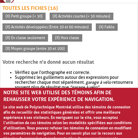
TOUTES LES FICHES (16)
(X) Petit groupe (< 30)
(X) Activités courtes (< 30 minutes)
(X) Activités développées (Entre 30 et 60 minutes)
(X) Faible
(X) En classe seulement
(X) Hors classe
(X) Moyen groupe (entre 30 et 100)
Votre recherche n'a donné aucun résultat
Vérifiez que l'orthographe est correcte.
Supprimez les guillemets autour des expressions pour
rechercher chaque mot séparément.
garage à vélo
retournera
souvent plus de résultat que
"garage à vélo"
.
NOTRE SITE WEB UTILISE DES TÉMOINS AFIN DE
Envisagez d'élargir votre recherche avec
OR
.
garage OR vélo
retournera souvent plus de résultat que
garage à vélo
.
REHAUSSER VOTRE EXPÉRIENCE DE NAVIGATION.
Le site web de Polytechnique Montréal utilise des témoins de connexion
afin de recueillir des statistiques générales et offrir une meilleure
expérience à ses visiteurs. En naviguant sur le site, vous acceptez
l’utilisation de ces témoins selon les modalités spécifiées aux conditions
d’utilisation. Vous pouvez refuser les témoins de connexion en modifiant
vos paramètres de navigation. Pour en savoir plus sur le recours aux