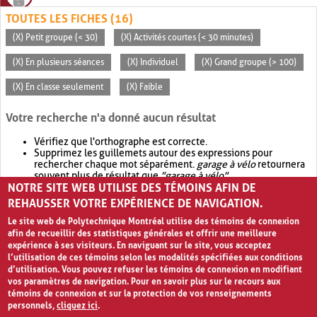
TOUTES LES FICHES (16)
(X) Petit groupe (< 30)
(X) Activités courtes (< 30 minutes)
(X) En plusieurs séances
(X) Individuel
(X) Grand groupe (> 100)
(X) En classe seulement
(X) Faible
Votre recherche n'a donné aucun résultat
Vérifiez que l'orthographe est correcte.
Supprimez les guillemets autour des expressions pour
rechercher chaque mot séparément.
garage à vélo
retournera
souvent plus de résultat que
"garage à vélo"
.
NOTRE SITE WEB UTILISE DES TÉMOINS AFIN DE
Envisagez d'élargir votre recherche avec
OR
.
garage OR vélo
retournera souvent plus de résultat que
garage à vélo
.
REHAUSSER VOTRE EXPÉRIENCE DE NAVIGATION.
Le site web de Polytechnique Montréal utilise des témoins de connexion
afin de recueillir des statistiques générales et offrir une meilleure
expérience à ses visiteurs. En naviguant sur le site, vous acceptez
l’utilisation de ces témoins selon les modalités spécifiées aux conditions
d’utilisation. Vous pouvez refuser les témoins de connexion en modifiant
vos paramètres de navigation. Pour en savoir plus sur le recours aux
témoins de connexion et sur la protection de vos renseignements
personnels,
cliquez ici
.
Avis de confidentialité et conditions d’utilisation