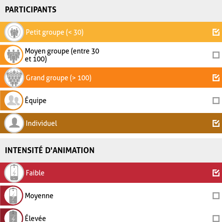
PARTICIPANTS
Petit groupe (< 30)
Moyen groupe (entre 30
et 100)
Grand groupe (> 100)
Équipe
Individuel
INTENSITÉ D'ANIMATION
Faible
Moyenne
Élevée