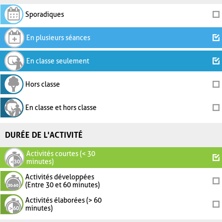
Sporadiques
En plusieurs séances
En classe seulement
Hors classe
En classe et hors classe
DURÉE DE L'ACTIVITÉ
Activités courtes (< 30
minutes)
Activités développées
(Entre 30 et 60 minutes)
Activités élaborées (> 60
minutes)