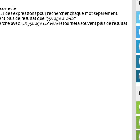
 correcte.
our des expressions pour rechercher chaque mot séparément.
nt plus de résultat que
"garage à vélo"
.
herche avec
OR
.
garage OR vélo
retournera souvent plus de résultat