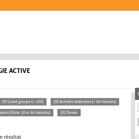
IE ACTIVE
(X) Grand groupe (> 100)
(X) Activités élaborées (> 60 minutes)
ppées (Entre 30 et 60 minutes)
(X) Élevée
n résultat