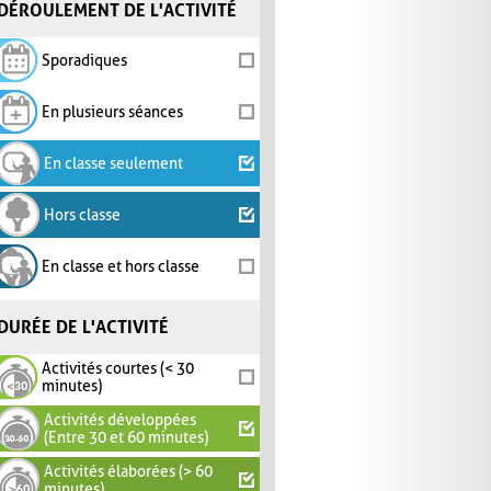
DÉROULEMENT DE L'ACTIVITÉ
Sporadiques
En plusieurs séances
En classe seulement
Hors classe
En classe et hors classe
DURÉE DE L'ACTIVITÉ
Activités courtes (< 30
minutes)
Activités développées
(Entre 30 et 60 minutes)
Activités élaborées (> 60
minutes)