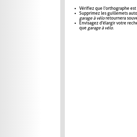
Vérifiez que l'orthographe est
Supprimez les guillemets aut
garage à vélo
retournera souve
Envisagez d'élargir votre rec
que
garage à vélo
.