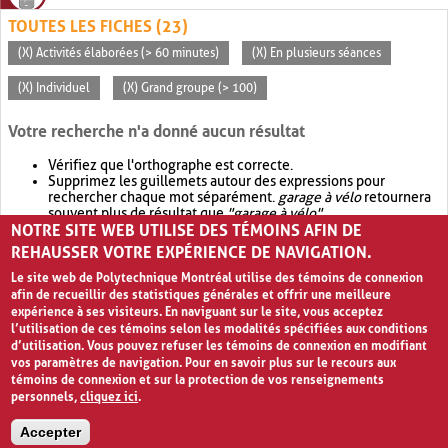
TOUTES LES FICHES (23)
(X) Activités élaborées (> 60 minutes)
(X) En plusieurs séances
(X) Individuel
(X) Grand groupe (> 100)
Votre recherche n'a donné aucun résultat
Vérifiez que l'orthographe est correcte.
Supprimez les guillemets autour des expressions pour
rechercher chaque mot séparément.
garage à vélo
retournera
souvent plus de résultat que
"garage à vélo"
.
NOTRE SITE WEB UTILISE DES TÉMOINS AFIN DE
Envisagez d'élargir votre recherche avec
OR
.
garage OR vélo
retournera souvent plus de résultat que
garage à vélo
.
REHAUSSER VOTRE EXPÉRIENCE DE NAVIGATION.
Le site web de Polytechnique Montréal utilise des témoins de connexion
afin de recueillir des statistiques générales et offrir une meilleure
expérience à ses visiteurs. En naviguant sur le site, vous acceptez
l’utilisation de ces témoins selon les modalités spécifiées aux conditions
d’utilisation. Vous pouvez refuser les témoins de connexion en modifiant
vos paramètres de navigation. Pour en savoir plus sur le recours aux
témoins de connexion et sur la protection de vos renseignements
personnels,
cliquez ici
.
Avis de confidentialité et conditions d’utilisation
Accepter