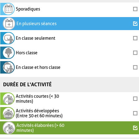
Sporadiques
En plusieurs séances
En classe seulement
Hors classe
En classe et hors classe
DURÉE DE L'ACTIVITÉ
Activités courtes (< 30
minutes)
Activités développées
(Entre 30 et 60 minutes)
Activités élaborées (> 60
minutes)