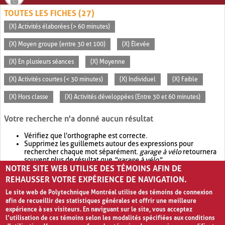
TOUTES LES FICHES (27)
(X) Activités élaborées (> 60 minutes)
(X) Moyen groupe (entre 30 et 100)
(X) Élevée
(X) En plusieurs séances
(X) Moyenne
(X) Activités courtes (< 30 minutes)
(X) Individuel
(X) Faible
(X) Hors classe
(X) Activités développées (Entre 30 et 60 minutes)
Votre recherche n'a donné aucun résultat
Vérifiez que l'orthographe est correcte.
Supprimez les guillemets autour des expressions pour
rechercher chaque mot séparément.
garage à vélo
retournera
souvent plus de résultat que
"garage à vélo"
.
NOTRE SITE WEB UTILISE DES TÉMOINS AFIN DE
Envisagez d'élargir votre recherche avec
OR
.
garage OR vélo
retournera souvent plus de résultat que
garage à vélo
.
REHAUSSER VOTRE EXPÉRIENCE DE NAVIGATION.
Le site web de Polytechnique Montréal utilise des témoins de connexion
afin de recueillir des statistiques générales et offrir une meilleure
expérience à ses visiteurs. En naviguant sur le site, vous acceptez
l’utilisation de ces témoins selon les modalités spécifiées aux conditions