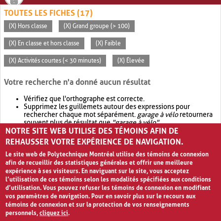
TOUTES LES FICHES (17)
(X) Hors classe
(X) Grand groupe (> 100)
(X) En classe et hors classe
(X) Faible
(X) Activités courtes (< 30 minutes)
(X) Élevée
Votre recherche n'a donné aucun résultat
Vérifiez que l'orthographe est correcte.
Supprimez les guillemets autour des expressions pour
rechercher chaque mot séparément.
garage à vélo
retournera
souvent plus de résultat que
"garage à vélo"
.
NOTRE SITE WEB UTILISE DES TÉMOINS AFIN DE
Envisagez d'élargir votre recherche avec
OR
.
garage OR vélo
retournera souvent plus de résultat que
garage à vélo
.
REHAUSSER VOTRE EXPÉRIENCE DE NAVIGATION.
Le site web de Polytechnique Montréal utilise des témoins de connexion
afin de recueillir des statistiques générales et offrir une meilleure
expérience à ses visiteurs. En naviguant sur le site, vous acceptez
l’utilisation de ces témoins selon les modalités spécifiées aux conditions
d’utilisation. Vous pouvez refuser les témoins de connexion en modifiant
vos paramètres de navigation. Pour en savoir plus sur le recours aux
témoins de connexion et sur la protection de vos renseignements
personnels,
cliquez ici
.
Avis de confidentialité et conditions d’utilisation