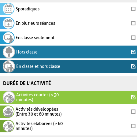
Sporadiques
En plusieurs séances
En classe seulement
Hors classe
En classe et hors classe
DURÉE DE L'ACTIVITÉ
Activités courtes (< 30
minutes)
Activités développées
(Entre 30 et 60 minutes)
Activités élaborées (> 60
minutes)