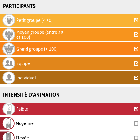
PARTICIPANTS
Petit groupe (< 30)
Moyen groupe (entre 30
et 100)
Grand groupe (> 100)
Équipe
Individuel
INTENSITÉ D'ANIMATION
Faible
Moyenne
Élevée