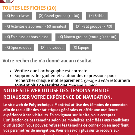
TOUTES LES FICHES (20)
(X) Hors classe
(X) Grand groupe (> 100)
(X) Faible
(X) Activités élaborées (> 60 minutes)
(X) Petit groupe (< 30)
(X) En classe et hors classe
(X) Moyen groupe (entre 30 et 100)
(X) Sporadiques
(X) Individuel
(X) Équipe
Votre recherche n'a donné aucun résultat
Vérifiez que l'orthographe est correcte.
Supprimez les guillemets autour des expressions pour
rechercher chaque mot séparément.
garage à vélo
retournera
souvent plus de résultat que
"garage à vélo"
.
NOTRE SITE WEB UTILISE DES TÉMOINS AFIN DE
Envisagez d'élargir votre recherche avec
OR
.
garage OR vélo
retournera souvent plus de résultat que
garage à vélo
.
REHAUSSER VOTRE EXPÉRIENCE DE NAVIGATION.
Le site web de Polytechnique Montréal utilise des témoins de connexion
afin de recueillir des statistiques générales et offrir une meilleure
expérience à ses visiteurs. En naviguant sur le site, vous acceptez
l’utilisation de ces témoins selon les modalités spécifiées aux conditions
d’utilisation. Vous pouvez refuser les témoins de connexion en modifiant
vos paramètres de navigation. Pour en savoir plus sur le recours aux