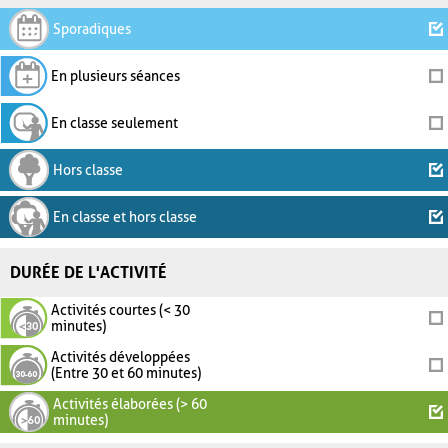
Sporadiques
En plusieurs séances
En classe seulement
Hors classe
En classe et hors classe
DURÉE DE L'ACTIVITÉ
Activités courtes (< 30
minutes)
Activités développées
(Entre 30 et 60 minutes)
Activités élaborées (> 60
minutes)