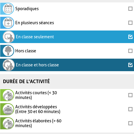
Sporadiques
En plusieurs séances
En classe seulement
Hors classe
En classe et hors classe
DURÉE DE L'ACTIVITÉ
Activités courtes (< 30
minutes)
Activités développées
(Entre 30 et 60 minutes)
Activités élaborées (> 60
minutes)