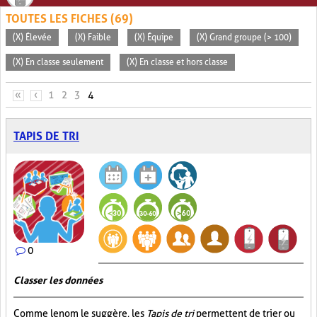
TOUTES LES FICHES (69)
(X) Élevée
(X) Faible
(X) Équipe
(X) Grand groupe (> 100)
(X) En classe seulement
(X) En classe et hors classe
PAGES
«
‹
1
2
3
4
TAPIS DE TRI
0
Classer les données
Comme le nom le suggère, les
Tapis de tri
permettent de trier ou