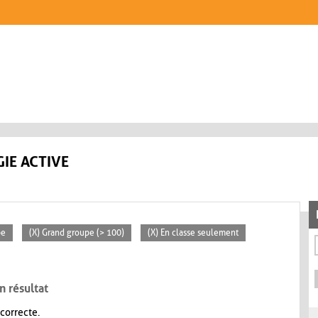
IE ACTIVE
pe
(X) Grand groupe (> 100)
(X) En classe seulement
n résultat
 correcte.