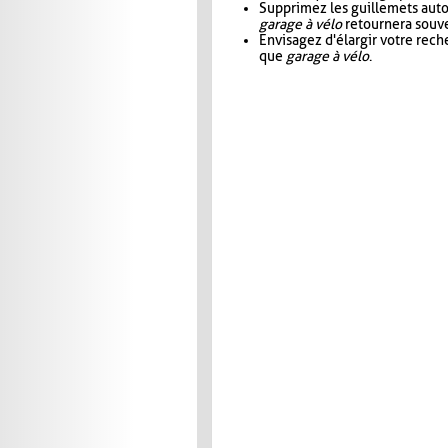
Supprimez les guillemets aut
garage à vélo
retournera souve
Envisagez d'élargir votre rec
que
garage à vélo
.