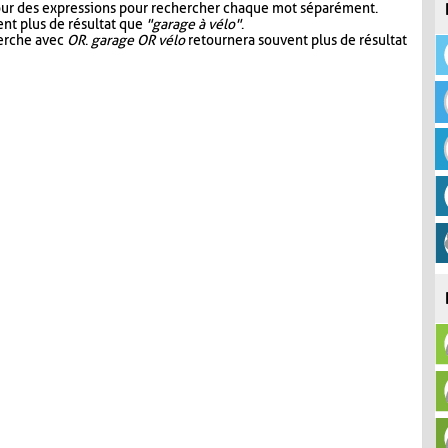
our des expressions pour rechercher chaque mot séparément.
nt plus de résultat que
"garage à vélo"
.
herche avec
OR
.
garage OR vélo
retournera souvent plus de résultat