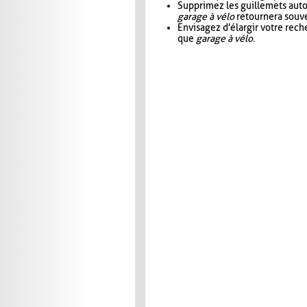
Supprimez les guillemets aut
garage à vélo
retournera souve
Envisagez d'élargir votre rec
que
garage à vélo
.