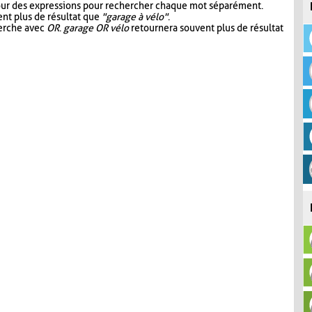
our des expressions pour rechercher chaque mot séparément.
nt plus de résultat que
"garage à vélo"
.
herche avec
OR
.
garage OR vélo
retournera souvent plus de résultat