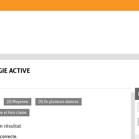
IE ACTIVE
(X) Moyenne
(X) En plusieurs séances
se et hors classe
n résultat
 correcte.