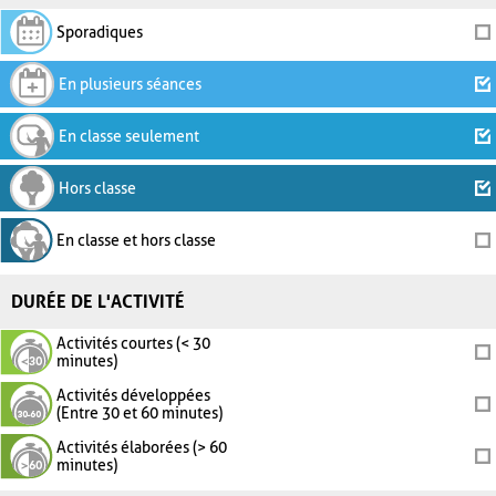
Sporadiques
En plusieurs séances
En classe seulement
Hors classe
En classe et hors classe
DURÉE DE L'ACTIVITÉ
Activités courtes (< 30
minutes)
Activités développées
(Entre 30 et 60 minutes)
Activités élaborées (> 60
minutes)