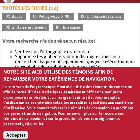
TOUTES LES FICHES (14)
(X) Élevée
(X) Petit groupe (< 30)
(X) En plusieurs séances
(X) En classe seulement
(X) Hors classe
Votre recherche n'a donné aucun résultat
Vérifiez que l'orthographe est correcte.
Supprimez les guillemets autour des expressions pour
rechercher chaque mot séparément.
garage à vélo
retournera
souvent plus de résultat que
"garage à vélo"
.
NOTRE SITE WEB UTILISE DES TÉMOINS AFIN DE
Envisagez d'élargir votre recherche avec
OR
.
garage OR vélo
retournera souvent plus de résultat que
garage à vélo
.
REHAUSSER VOTRE EXPÉRIENCE DE NAVIGATION.
Le site web de Polytechnique Montréal utilise des témoins de connexion
afin de recueillir des statistiques générales et offrir une meilleure
expérience à ses visiteurs. En naviguant sur le site, vous acceptez
l’utilisation de ces témoins selon les modalités spécifiées aux conditions
d’utilisation. Vous pouvez refuser les témoins de connexion en modifiant
vos paramètres de navigation. Pour en savoir plus sur le recours aux
témoins de connexion et sur la protection de vos renseignements
personnels,
cliquez ici
.
Avis de confidentialité et conditions d’utilisation
Accepter