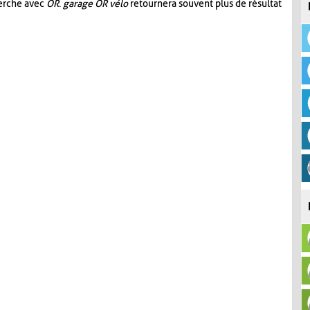
herche avec
OR
.
garage OR vélo
retournera souvent plus de résultat