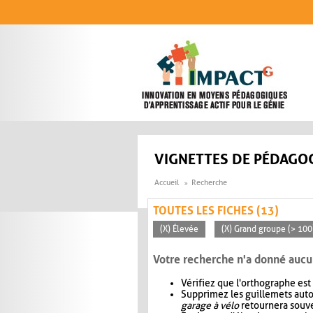
Aller au contenu principal
VIGNETTES DE PÉDAGOG
Accueil
Recherche
TOUTES LES FICHES (13)
(X) Élevée
(X) Grand groupe (> 100
Votre recherche n'a donné aucu
Vérifiez que l'orthographe est
Supprimez les guillemets aut
garage à vélo
retournera souve