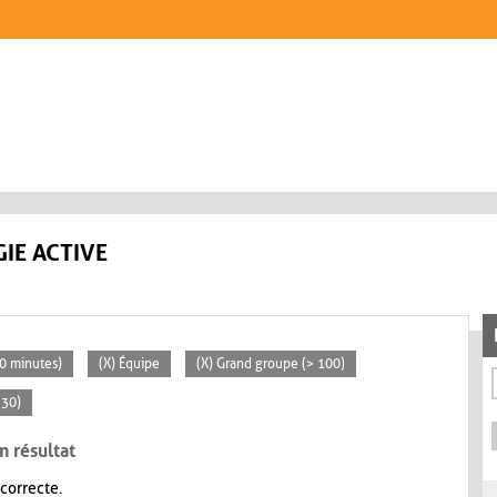
IE ACTIVE
30 minutes)
(X) Équipe
(X) Grand groupe (> 100)
 30)
n résultat
 correcte.