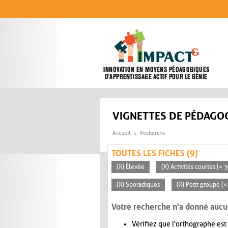
Aller au contenu principal
VIGNETTES DE PÉDAGOG
Accueil
Recherche
TOUTES LES FICHES (9)
(X) Élevée
(X) Activités courtes (< 
(X) Sporadiques
(X) Petit groupe (<
Votre recherche n'a donné aucu
Vérifiez que l'orthographe est