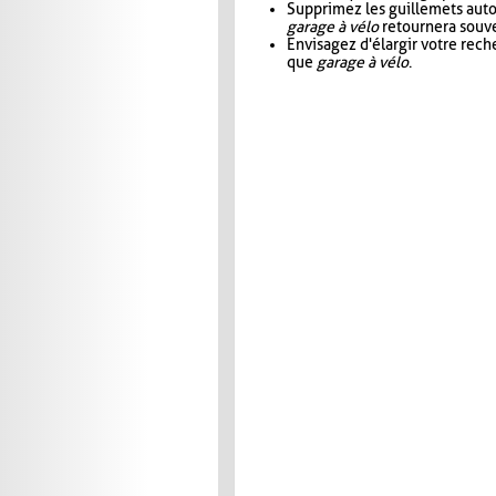
Supprimez les guillemets aut
garage à vélo
retournera souve
Envisagez d'élargir votre rec
que
garage à vélo
.