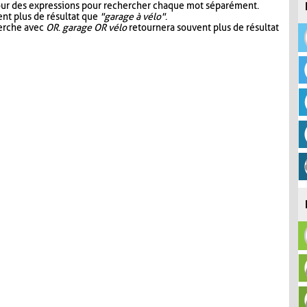
our des expressions pour rechercher chaque mot séparément.
nt plus de résultat que
"garage à vélo"
.
herche avec
OR
.
garage OR vélo
retournera souvent plus de résultat