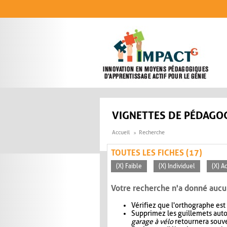
Aller au contenu principal
VIGNETTES DE PÉDAGOG
Accueil
Recherche
TOUTES LES FICHES (17)
(X) Faible
(X) Individuel
(X) A
Votre recherche n'a donné aucu
Vérifiez que l'orthographe est
Supprimez les guillemets aut
garage à vélo
retournera souve