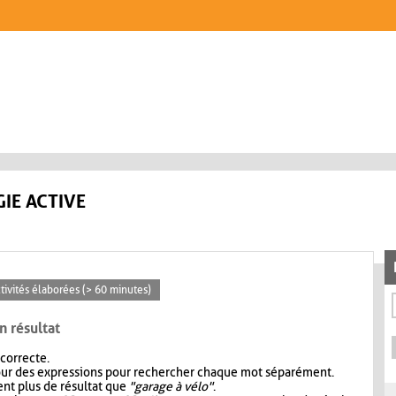
IE ACTIVE
ctivités élaborées (> 60 minutes)
n résultat
 correcte.
our des expressions pour rechercher chaque mot séparément.
nt plus de résultat que
"garage à vélo"
.