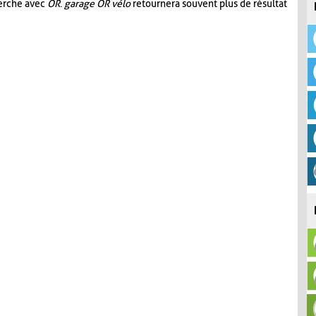
herche avec
OR
.
garage OR vélo
retournera souvent plus de résultat