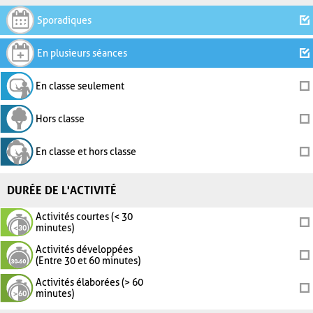
Sporadiques
En plusieurs séances
En classe seulement
Hors classe
En classe et hors classe
DURÉE DE L'ACTIVITÉ
Activités courtes (< 30
minutes)
Activités développées
(Entre 30 et 60 minutes)
Activités élaborées (> 60
minutes)