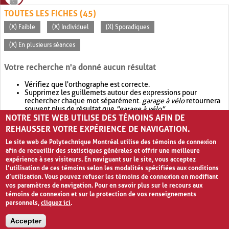
TOUTES LES FICHES (45)
(X) Faible
(X) Individuel
(X) Sporadiques
(X) En plusieurs séances
Votre recherche n'a donné aucun résultat
Vérifiez que l'orthographe est correcte.
Supprimez les guillemets autour des expressions pour
rechercher chaque mot séparément.
garage à vélo
retournera
souvent plus de résultat que
"garage à vélo"
.
NOTRE SITE WEB UTILISE DES TÉMOINS AFIN DE
Envisagez d'élargir votre recherche avec
OR
.
garage OR vélo
retournera souvent plus de résultat que
garage à vélo
.
REHAUSSER VOTRE EXPÉRIENCE DE NAVIGATION.
Le site web de Polytechnique Montréal utilise des témoins de connexion
afin de recueillir des statistiques générales et offrir une meilleure
expérience à ses visiteurs. En naviguant sur le site, vous acceptez
l’utilisation de ces témoins selon les modalités spécifiées aux conditions
d’utilisation. Vous pouvez refuser les témoins de connexion en modifiant
vos paramètres de navigation. Pour en savoir plus sur le recours aux
témoins de connexion et sur la protection de vos renseignements
personnels,
cliquez ici
.
Avis de confidentialité et conditions d’utilisation
Accepter