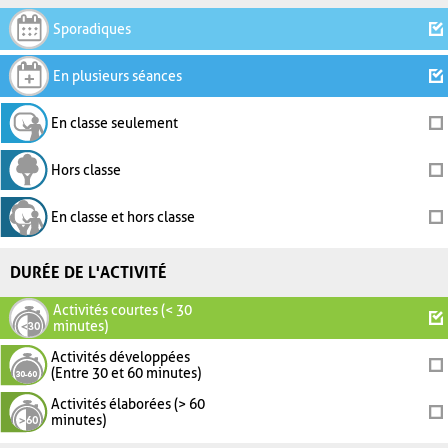
Sporadiques
En plusieurs séances
En classe seulement
Hors classe
En classe et hors classe
DURÉE DE L'ACTIVITÉ
Activités courtes (< 30
minutes)
Activités développées
(Entre 30 et 60 minutes)
Activités élaborées (> 60
minutes)