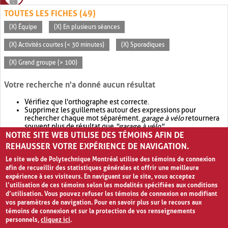
TOUTES LES FICHES (49)
(X) Équipe
(X) En plusieurs séances
(X) Activités courtes (< 30 minutes)
(X) Sporadiques
(X) Grand groupe (> 100)
Votre recherche n'a donné aucun résultat
Vérifiez que l'orthographe est correcte.
Supprimez les guillemets autour des expressions pour
rechercher chaque mot séparément.
garage à vélo
retournera
souvent plus de résultat que
"garage à vélo"
.
NOTRE SITE WEB UTILISE DES TÉMOINS AFIN DE
Envisagez d'élargir votre recherche avec
OR
.
garage OR vélo
retournera souvent plus de résultat que
garage à vélo
.
REHAUSSER VOTRE EXPÉRIENCE DE NAVIGATION.
Le site web de Polytechnique Montréal utilise des témoins de connexion
afin de recueillir des statistiques générales et offrir une meilleure
expérience à ses visiteurs. En naviguant sur le site, vous acceptez
l’utilisation de ces témoins selon les modalités spécifiées aux conditions
d’utilisation. Vous pouvez refuser les témoins de connexion en modifiant
vos paramètres de navigation. Pour en savoir plus sur le recours aux
témoins de connexion et sur la protection de vos renseignements
personnels,
cliquez ici
.
Avis de confidentialité et conditions d’utilisation