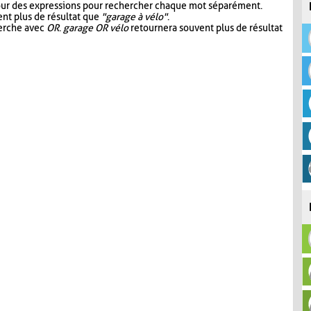
our des expressions pour rechercher chaque mot séparément.
nt plus de résultat que
"garage à vélo"
.
herche avec
OR
.
garage OR vélo
retournera souvent plus de résultat