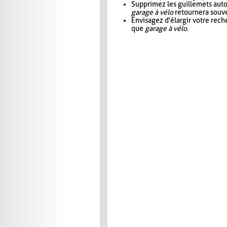
Supprimez les guillemets aut
garage à vélo
retournera souve
Envisagez d'élargir votre rec
que
garage à vélo
.