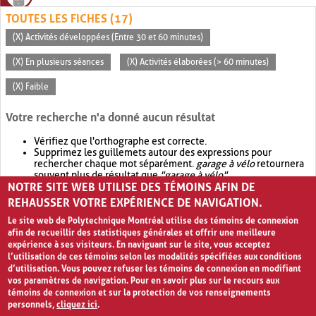
TOUTES LES FICHES (17)
(X) Activités développées (Entre 30 et 60 minutes)
(X) En plusieurs séances
(X) Activités élaborées (> 60 minutes)
(X) Faible
Votre recherche n'a donné aucun résultat
Vérifiez que l'orthographe est correcte.
Supprimez les guillemets autour des expressions pour
rechercher chaque mot séparément.
garage à vélo
retournera
souvent plus de résultat que
"garage à vélo"
.
NOTRE SITE WEB UTILISE DES TÉMOINS AFIN DE
Envisagez d'élargir votre recherche avec
OR
.
garage OR vélo
retournera souvent plus de résultat que
garage à vélo
.
REHAUSSER VOTRE EXPÉRIENCE DE NAVIGATION.
Le site web de Polytechnique Montréal utilise des témoins de connexion
afin de recueillir des statistiques générales et offrir une meilleure
expérience à ses visiteurs. En naviguant sur le site, vous acceptez
l’utilisation de ces témoins selon les modalités spécifiées aux conditions
d’utilisation. Vous pouvez refuser les témoins de connexion en modifiant
vos paramètres de navigation. Pour en savoir plus sur le recours aux
témoins de connexion et sur la protection de vos renseignements
personnels,
cliquez ici
.
Avis de confidentialité et conditions d’utilisation