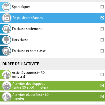
Sporadiques
En plusieurs séances
En classe seulement
Hors classe
En classe et hors classe
DURÉE DE L'ACTIVITÉ
Activités courtes (< 30
minutes)
Activités développées
(Entre 30 et 60 minutes)
Activités élaborées (> 60
minutes)