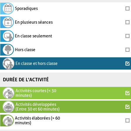
Sporadiques
En plusieurs séances
En classe seulement
Hors classe
En classe et hors classe
DURÉE DE L'ACTIVITÉ
Activités courtes (< 30
minutes)
Activités développées
(Entre 30 et 60 minutes)
Activités élaborées (> 60
minutes)