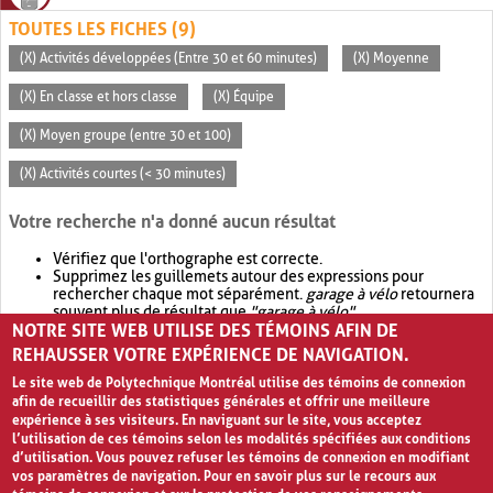
TOUTES LES FICHES (9)
(X) Activités développées (Entre 30 et 60 minutes)
(X) Moyenne
(X) En classe et hors classe
(X) Équipe
(X) Moyen groupe (entre 30 et 100)
(X) Activités courtes (< 30 minutes)
Votre recherche n'a donné aucun résultat
Vérifiez que l'orthographe est correcte.
Supprimez les guillemets autour des expressions pour
rechercher chaque mot séparément.
garage à vélo
retournera
souvent plus de résultat que
"garage à vélo"
.
NOTRE SITE WEB UTILISE DES TÉMOINS AFIN DE
Envisagez d'élargir votre recherche avec
OR
.
garage OR vélo
retournera souvent plus de résultat que
garage à vélo
.
REHAUSSER VOTRE EXPÉRIENCE DE NAVIGATION.
Le site web de Polytechnique Montréal utilise des témoins de connexion
afin de recueillir des statistiques générales et offrir une meilleure
expérience à ses visiteurs. En naviguant sur le site, vous acceptez
l’utilisation de ces témoins selon les modalités spécifiées aux conditions
d’utilisation. Vous pouvez refuser les témoins de connexion en modifiant
vos paramètres de navigation. Pour en savoir plus sur le recours aux