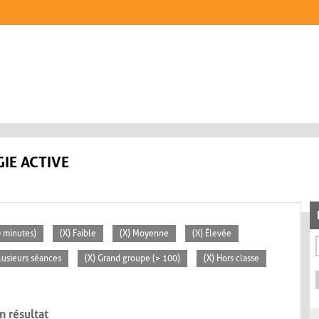
IE ACTIVE
0 minutes)
(X) Faible
(X) Moyenne
(X) Élevée
lusieurs séances
(X) Grand groupe (> 100)
(X) Hors classe
n résultat