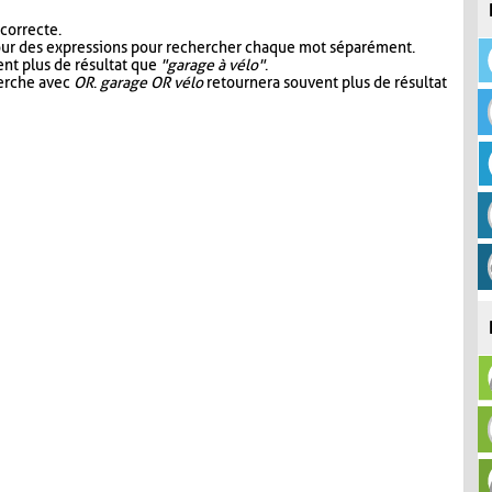
 correcte.
our des expressions pour rechercher chaque mot séparément.
nt plus de résultat que
"garage à vélo"
.
herche avec
OR
.
garage OR vélo
retournera souvent plus de résultat