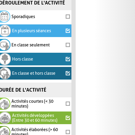
DÉROULEMENT DE L'ACTIVITÉ
Sporadiques
En plusieurs séances
En classe seulement
Hors classe
En classe et hors classe
DURÉE DE L'ACTIVITÉ
Activités courtes (< 30
minutes)
Activités développées
(Entre 30 et 60 minutes)
Activités élaborées (> 60
minutes)