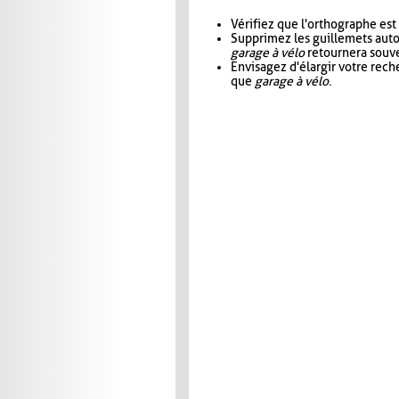
Vérifiez que l'orthographe est
Supprimez les guillemets aut
garage à vélo
retournera souve
Envisagez d'élargir votre rec
que
garage à vélo
.