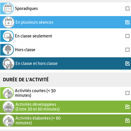
Sporadiques
En plusieurs séances
En classe seulement
Hors classe
En classe et hors classe
DURÉE DE L'ACTIVITÉ
Activités courtes (< 30
minutes)
Activités développées
(Entre 30 et 60 minutes)
Activités élaborées (> 60
minutes)