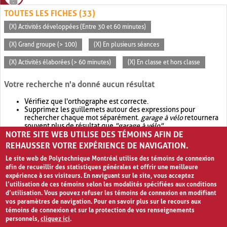
TOUTES LES FICHES (33)
(X) Activités développées (Entre 30 et 60 minutes)
(X) Grand groupe (> 100)
(X) En plusieurs séances
(X) Activités élaborées (> 60 minutes)
(X) En classe et hors classe
Votre recherche n'a donné aucun résultat
Vérifiez que l'orthographe est correcte.
Supprimez les guillemets autour des expressions pour
rechercher chaque mot séparément.
garage à vélo
retournera
souvent plus de résultat que
"garage à vélo"
.
NOTRE SITE WEB UTILISE DES TÉMOINS AFIN DE
Envisagez d'élargir votre recherche avec
OR
.
garage OR vélo
retournera souvent plus de résultat que
garage à vélo
.
REHAUSSER VOTRE EXPÉRIENCE DE NAVIGATION.
Le site web de Polytechnique Montréal utilise des témoins de connexion
afin de recueillir des statistiques générales et offrir une meilleure
expérience à ses visiteurs. En naviguant sur le site, vous acceptez
l’utilisation de ces témoins selon les modalités spécifiées aux conditions
d’utilisation. Vous pouvez refuser les témoins de connexion en modifiant
vos paramètres de navigation. Pour en savoir plus sur le recours aux
témoins de connexion et sur la protection de vos renseignements
personnels,
cliquez ici
.
Avis de confidentialité et conditions d’utilisation