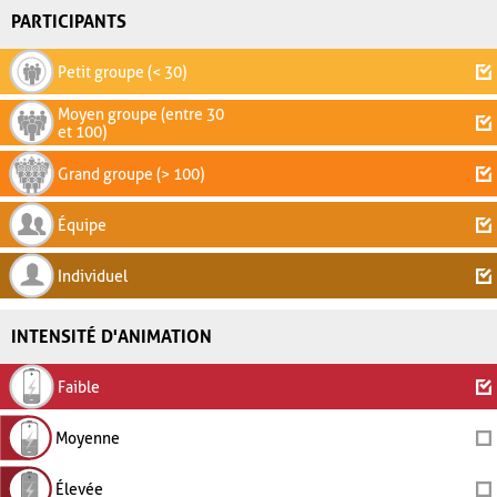
PARTICIPANTS
Petit groupe (< 30)
Moyen groupe (entre 30
et 100)
Grand groupe (> 100)
Équipe
Individuel
INTENSITÉ D'ANIMATION
Faible
Moyenne
Élevée