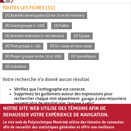
TOUTES LES FICHES (33)
(X) Activités développées (Entre 30 et 60 minutes)
(X) Grand groupe (> 100)
(X) Faible
(X) Activités élaborées (> 60 minutes)
(X) Équipe
(X) Petit groupe (< 30)
(X) En classe et hors classe
(X) Moyen groupe (entre 30 et 100)
(X) Sporadiques
(X) Individuel
Votre recherche n'a donné aucun résultat
Vérifiez que l'orthographe est correcte.
Supprimez les guillemets autour des expressions pour
rechercher chaque mot séparément.
garage à vélo
retournera
souvent plus de résultat que
"garage à vélo"
.
NOTRE SITE WEB UTILISE DES TÉMOINS AFIN DE
Envisagez d'élargir votre recherche avec
OR
.
garage OR vélo
retournera souvent plus de résultat que
garage à vélo
.
REHAUSSER VOTRE EXPÉRIENCE DE NAVIGATION.
Le site web de Polytechnique Montréal utilise des témoins de connexion
afin de recueillir des statistiques générales et offrir une meilleure