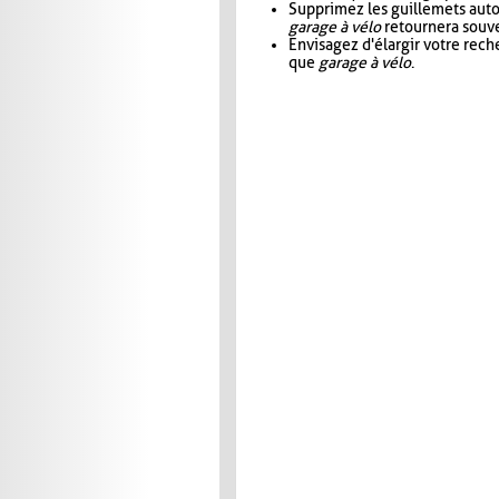
Supprimez les guillemets aut
garage à vélo
retournera souve
Envisagez d'élargir votre rec
que
garage à vélo
.