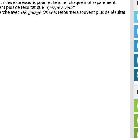
our des expressions pour rechercher chaque mot séparément.
nt plus de résultat que
"garage à vélo"
.
herche avec
OR
.
garage OR vélo
retournera souvent plus de résultat