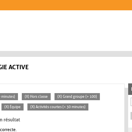
IE ACTIVE
0 minutes)
(X) Hors classe
(X) Grand groupe (> 100)
(X) Équipe
(X) Activités courtes (< 30 minutes)
n résultat
 correcte.