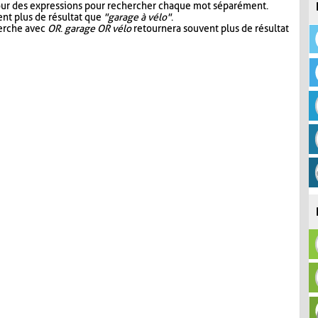
our des expressions pour rechercher chaque mot séparément.
nt plus de résultat que
"garage à vélo"
.
herche avec
OR
.
garage OR vélo
retournera souvent plus de résultat