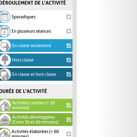
DÉROULEMENT DE L'ACTIVITÉ
Sporadiques
En plusieurs séances
En classe seulement
Hors classe
En classe et hors classe
DURÉE DE L'ACTIVITÉ
Activités courtes (< 30
minutes)
Activités développées
(Entre 30 et 60 minutes)
Activités élaborées (> 60
minutes)