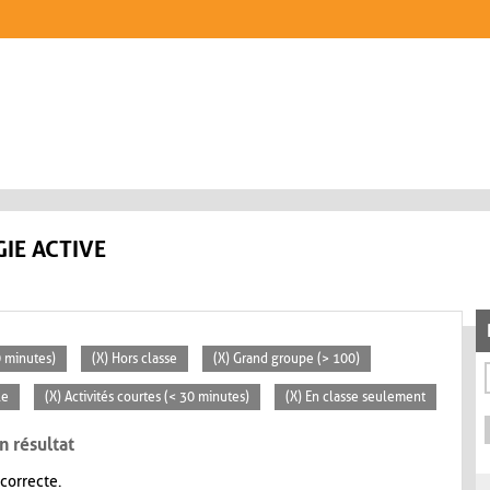
IE ACTIVE
0 minutes)
(X) Hors classe
(X) Grand groupe (> 100)
le
(X) Activités courtes (< 30 minutes)
(X) En classe seulement
n résultat
 correcte.