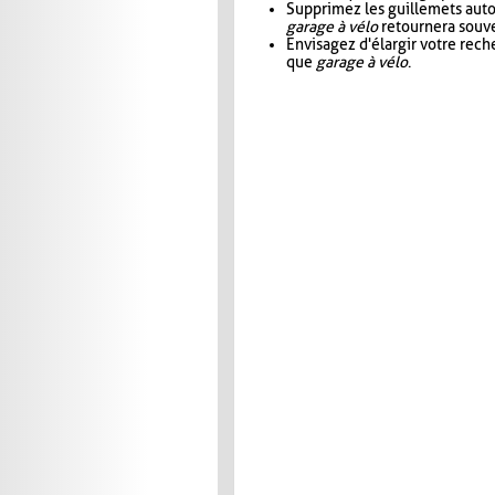
Supprimez les guillemets aut
garage à vélo
retournera souve
Envisagez d'élargir votre rec
que
garage à vélo
.