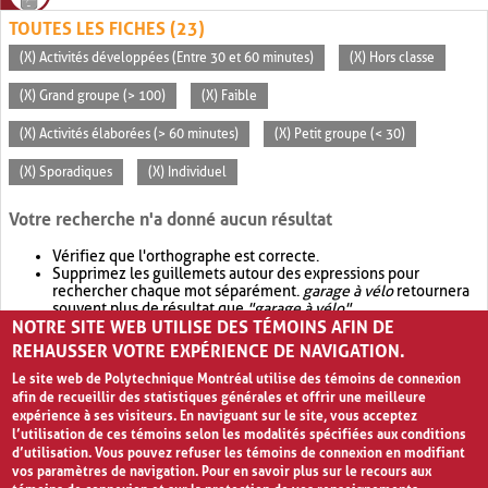
TOUTES LES FICHES (23)
(X) Activités développées (Entre 30 et 60 minutes)
(X) Hors classe
(X) Grand groupe (> 100)
(X) Faible
(X) Activités élaborées (> 60 minutes)
(X) Petit groupe (< 30)
(X) Sporadiques
(X) Individuel
Votre recherche n'a donné aucun résultat
Vérifiez que l'orthographe est correcte.
Supprimez les guillemets autour des expressions pour
rechercher chaque mot séparément.
garage à vélo
retournera
souvent plus de résultat que
"garage à vélo"
.
NOTRE SITE WEB UTILISE DES TÉMOINS AFIN DE
Envisagez d'élargir votre recherche avec
OR
.
garage OR vélo
retournera souvent plus de résultat que
garage à vélo
.
REHAUSSER VOTRE EXPÉRIENCE DE NAVIGATION.
Le site web de Polytechnique Montréal utilise des témoins de connexion
afin de recueillir des statistiques générales et offrir une meilleure
expérience à ses visiteurs. En naviguant sur le site, vous acceptez
l’utilisation de ces témoins selon les modalités spécifiées aux conditions
d’utilisation. Vous pouvez refuser les témoins de connexion en modifiant
vos paramètres de navigation. Pour en savoir plus sur le recours aux