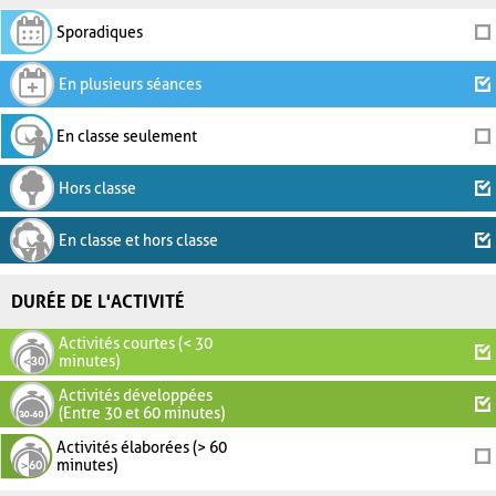
Sporadiques
En plusieurs séances
En classe seulement
Hors classe
En classe et hors classe
DURÉE DE L'ACTIVITÉ
Activités courtes (< 30
minutes)
Activités développées
(Entre 30 et 60 minutes)
Activités élaborées (> 60
minutes)