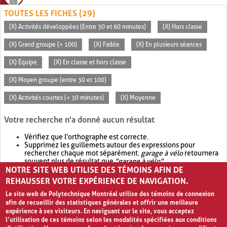
TOUTES LES FICHES (29)
(X) Activités développées (Entre 30 et 60 minutes)
(X) Hors classe
(X) Grand groupe (> 100)
(X) Faible
(X) En plusieurs séances
(X) Équipe
(X) En classe et hors classe
(X) Moyen groupe (entre 30 et 100)
(X) Activités courtes (< 30 minutes)
(X) Moyenne
Votre recherche n'a donné aucun résultat
Vérifiez que l'orthographe est correcte.
Supprimez les guillemets autour des expressions pour
rechercher chaque mot séparément.
garage à vélo
retournera
souvent plus de résultat que
"garage à vélo"
.
NOTRE SITE WEB UTILISE DES TÉMOINS AFIN DE
Envisagez d'élargir votre recherche avec
OR
.
garage OR vélo
retournera souvent plus de résultat que
garage à vélo
.
REHAUSSER VOTRE EXPÉRIENCE DE NAVIGATION.
Le site web de Polytechnique Montréal utilise des témoins de connexion
afin de recueillir des statistiques générales et offrir une meilleure
expérience à ses visiteurs. En naviguant sur le site, vous acceptez
l’utilisation de ces témoins selon les modalités spécifiées aux conditions