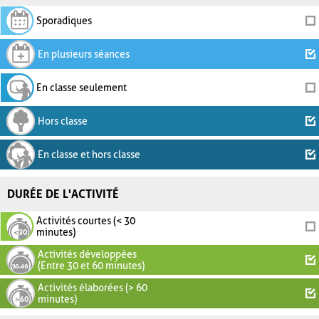
Sporadiques
En plusieurs séances
En classe seulement
Hors classe
En classe et hors classe
DURÉE DE L'ACTIVITÉ
Activités courtes (< 30
minutes)
Activités développées
(Entre 30 et 60 minutes)
Activités élaborées (> 60
minutes)