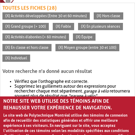
TOUTES LES FICHES (28)
(X) Activités développées (Entre 30 et 60 minutes)
(X) Hors classe
(X) Grand groupe (> 100)
(X) Faible
(X) En plusieurs séances
(X) Activités élaborées (> 60 minutes)
(X) Équipe
(X) En classe et hors classe
(X) Moyen groupe (entre 30 et 100)
(X) Individuel
Votre recherche n'a donné aucun résultat
Vérifiez que l'orthographe est correcte.
Supprimez les guillemets autour des expressions pour
rechercher chaque mot séparément.
garage à vélo
retournera
souvent plus de résultat que
"garage à vélo"
.
NOTRE SITE WEB UTILISE DES TÉMOINS AFIN DE
Envisagez d'élargir votre recherche avec
OR
.
garage OR vélo
retournera souvent plus de résultat que
garage à vélo
.
REHAUSSER VOTRE EXPÉRIENCE DE NAVIGATION.
Le site web de Polytechnique Montréal utilise des témoins de connexion
afin de recueillir des statistiques générales et offrir une meilleure
expérience à ses visiteurs. En naviguant sur le site, vous acceptez
l’utilisation de ces témoins selon les modalités spécifiées aux conditions