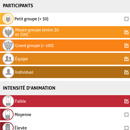
PARTICIPANTS
Petit groupe (< 30)
Moyen groupe (entre 30
et 100)
Grand groupe (> 100)
Équipe
Individuel
INTENSITÉ D'ANIMATION
Faible
Moyenne
Élevée