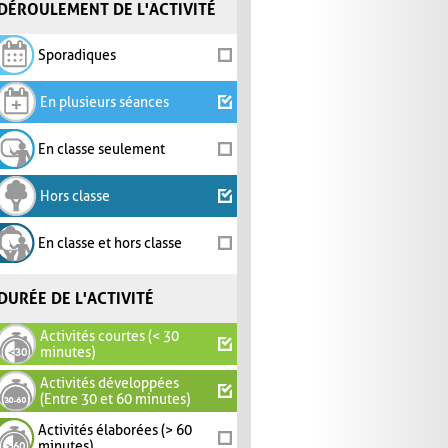
DÉROULEMENT DE L'ACTIVITÉ
Sporadiques
En plusieurs séances
En classe seulement
Hors classe
En classe et hors classe
DURÉE DE L'ACTIVITÉ
Activités courtes (< 30
minutes)
Activités développées
(Entre 30 et 60 minutes)
Activités élaborées (> 60
minutes)