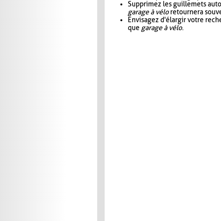
Supprimez les guillemets aut
garage à vélo
retournera souve
Envisagez d'élargir votre rec
que
garage à vélo
.