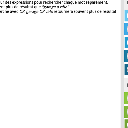
our des expressions pour rechercher chaque mot séparément.
nt plus de résultat que
"garage à vélo"
.
herche avec
OR
.
garage OR vélo
retournera souvent plus de résultat