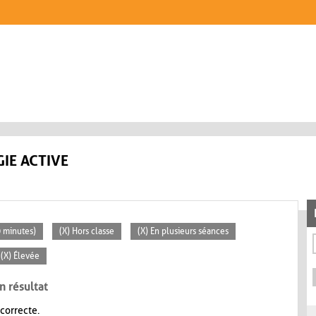
IE ACTIVE
0 minutes)
(X) Hors classe
(X) En plusieurs séances
(X) Élevée
n résultat
 correcte.