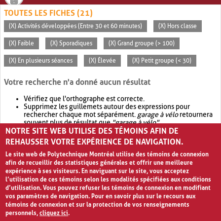
TOUTES LES FICHES (21)
(X) Activités développées (Entre 30 et 60 minutes)
(X) Hors classe
(X) Faible
(X) Sporadiques
(X) Grand groupe (> 100)
(X) En plusieurs séances
(X) Élevée
(X) Petit groupe (< 30)
Votre recherche n'a donné aucun résultat
Vérifiez que l'orthographe est correcte.
Supprimez les guillemets autour des expressions pour
rechercher chaque mot séparément.
garage à vélo
retournera
souvent plus de résultat que
"garage à vélo"
.
NOTRE SITE WEB UTILISE DES TÉMOINS AFIN DE
Envisagez d'élargir votre recherche avec
OR
.
garage OR vélo
retournera souvent plus de résultat que
garage à vélo
.
REHAUSSER VOTRE EXPÉRIENCE DE NAVIGATION.
Le site web de Polytechnique Montréal utilise des témoins de connexion
afin de recueillir des statistiques générales et offrir une meilleure
expérience à ses visiteurs. En naviguant sur le site, vous acceptez
l’utilisation de ces témoins selon les modalités spécifiées aux conditions
d’utilisation. Vous pouvez refuser les témoins de connexion en modifiant
vos paramètres de navigation. Pour en savoir plus sur le recours aux
témoins de connexion et sur la protection de vos renseignements
personnels,
cliquez ici
.
Avis de confidentialité et conditions d’utilisation