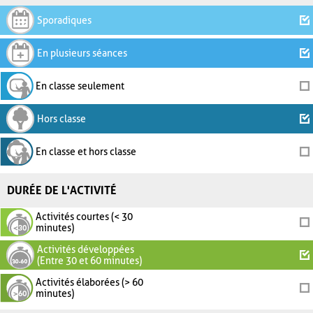
Sporadiques
En plusieurs séances
En classe seulement
Hors classe
En classe et hors classe
DURÉE DE L'ACTIVITÉ
Activités courtes (< 30
minutes)
Activités développées
(Entre 30 et 60 minutes)
Activités élaborées (> 60
minutes)