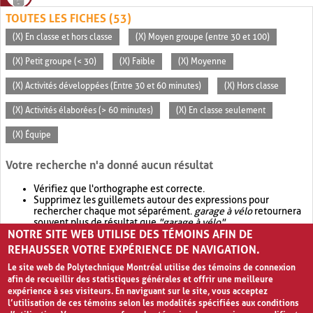
TOUTES LES FICHES (53)
(X) En classe et hors classe
(X) Moyen groupe (entre 30 et 100)
(X) Petit groupe (< 30)
(X) Faible
(X) Moyenne
(X) Activités développées (Entre 30 et 60 minutes)
(X) Hors classe
(X) Activités élaborées (> 60 minutes)
(X) En classe seulement
(X) Équipe
Votre recherche n'a donné aucun résultat
Vérifiez que l'orthographe est correcte.
Supprimez les guillemets autour des expressions pour
rechercher chaque mot séparément.
garage à vélo
retournera
souvent plus de résultat que
"garage à vélo"
.
NOTRE SITE WEB UTILISE DES TÉMOINS AFIN DE
Envisagez d'élargir votre recherche avec
OR
.
garage OR vélo
retournera souvent plus de résultat que
garage à vélo
.
REHAUSSER VOTRE EXPÉRIENCE DE NAVIGATION.
Le site web de Polytechnique Montréal utilise des témoins de connexion
afin de recueillir des statistiques générales et offrir une meilleure
expérience à ses visiteurs. En naviguant sur le site, vous acceptez
l’utilisation de ces témoins selon les modalités spécifiées aux conditions