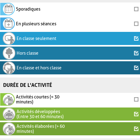
Sporadiques
En plusieurs séances
En classe seulement
Hors classe
En classe et hors classe
DURÉE DE L'ACTIVITÉ
Activités courtes (< 30
minutes)
Activités développées
(Entre 30 et 60 minutes)
Activités élaborées (> 60
minutes)