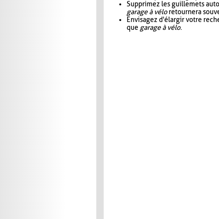
Supprimez les guillemets aut
garage à vélo
retournera souve
Envisagez d'élargir votre rec
que
garage à vélo
.