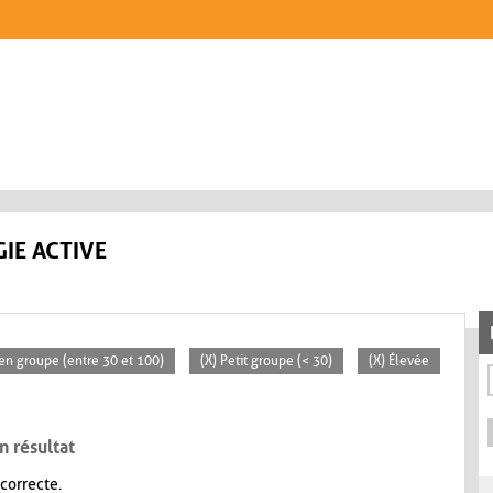
IE ACTIVE
en groupe (entre 30 et 100)
(X) Petit groupe (< 30)
(X) Élevée
n résultat
 correcte.