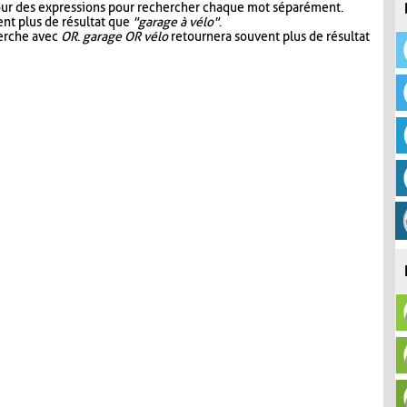
our des expressions pour rechercher chaque mot séparément.
nt plus de résultat que
"garage à vélo"
.
herche avec
OR
.
garage OR vélo
retournera souvent plus de résultat