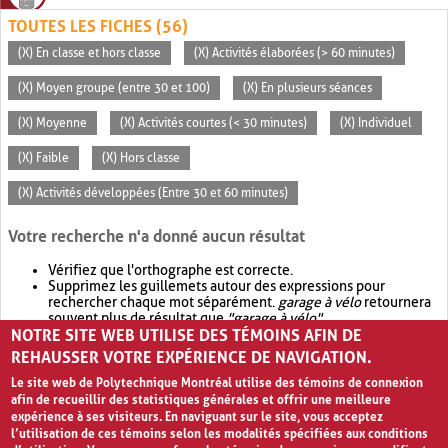
TOUTES LES FICHES (56)
(X) En classe et hors classe
(X) Activités élaborées (> 60 minutes)
(X) Moyen groupe (entre 30 et 100)
(X) En plusieurs séances
(X) Moyenne
(X) Activités courtes (< 30 minutes)
(X) Individuel
(X) Faible
(X) Hors classe
(X) Activités développées (Entre 30 et 60 minutes)
Votre recherche n'a donné aucun résultat
Vérifiez que l'orthographe est correcte.
Supprimez les guillemets autour des expressions pour
rechercher chaque mot séparément.
garage à vélo
retournera
souvent plus de résultat que
"garage à vélo"
.
NOTRE SITE WEB UTILISE DES TÉMOINS AFIN DE
Envisagez d'élargir votre recherche avec
OR
.
garage OR vélo
retournera souvent plus de résultat que
garage à vélo
.
REHAUSSER VOTRE EXPÉRIENCE DE NAVIGATION.
Le site web de Polytechnique Montréal utilise des témoins de connexion
afin de recueillir des statistiques générales et offrir une meilleure
expérience à ses visiteurs. En naviguant sur le site, vous acceptez
l’utilisation de ces témoins selon les modalités spécifiées aux conditions