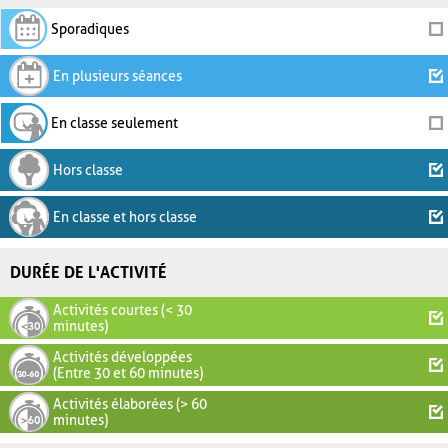
Sporadiques
En plusieurs séances
En classe seulement
Hors classe
En classe et hors classe
DURÉE DE L'ACTIVITÉ
Activités courtes (< 30
minutes)
Activités développées
(Entre 30 et 60 minutes)
Activités élaborées (> 60
minutes)