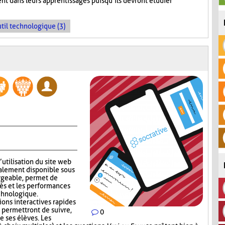
nt dans leurs apprentissages puisqu’ils devront étudier
til technologique (3)
’utilisation du site web
alement disponible sous
rgeable, permet de
ès et les performances
echnologique.
ions interactives rapides
 permettront de suivre,
0
e ses élèves. Les