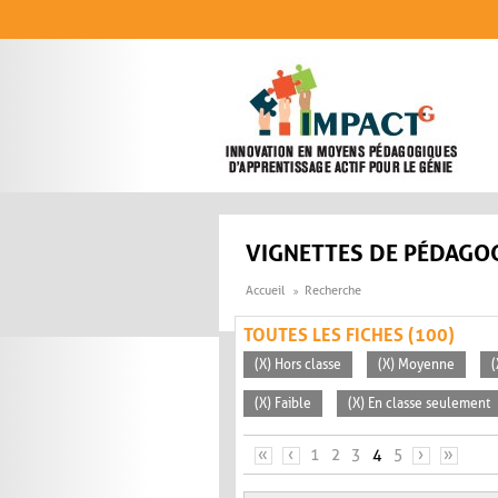
Aller au contenu principal
VIGNETTES DE PÉDAGOG
Accueil
Recherche
TOUTES LES FICHES (100)
(X) Hors classe
(X) Moyenne
(
(X) Faible
(X) En classe seulement
PAGES
«
‹
1
2
3
4
5
›
»