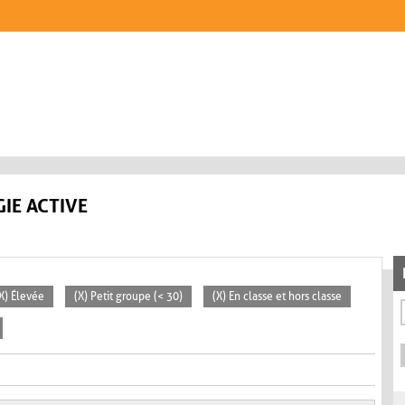
IE ACTIVE
X) Élevée
(X) Petit groupe (< 30)
(X) En classe et hors classe