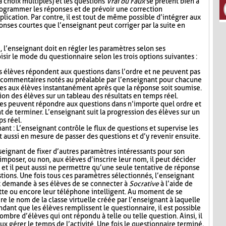
 choix multiples) et les questions
Vrai ou Faux
se prêtent bien à
 programmer les réponses et de prévoir une correction
lication. Par contre, il est tout de même possible d’intégrer aux
nses courtes que l’enseignant peut corriger par la suite en
i, l’enseignant doit en régler les paramètres selon ses
sir le mode du questionnaire selon les trois options suivantes :
s élèves répondent aux questions dans l’ordre et ne peuvent pas
s commentaires notés au préalable par l’enseignant pour chacune
es aux élèves instantanément après que la réponse soit soumise.
ion des élèves sur un tableau des résultats en temps réel.
ves peuvent répondre aux questions dans n’importe quel ordre et
t de terminer. L’enseignant suit la progression des élèves sur un
ps réel.
nt : L’enseignant contrôle le flux de questions et supervise les
t aussi en mesure de passer des questions et d’y revenir ensuite.
seignant de fixer d’autres paramètres intéressants pour son
mposer, ou non, aux élèves d’inscrire leur nom, il peut décider
n, et il peut aussi ne permettre qu’une seule tentative de réponse
tions. Une fois tous ces paramètres sélectionnés, l’enseignant
t demande à ses élèves de se connecter à
Socrative
à l’aide de
lette ou encore leur téléphone intelligent. Au moment de se
re le nom de la classe virtuelle créée par l’enseignant à laquelle
ndant que les élèves remplissent le questionnaire, il est possible
ombre d’élèves qui ont répondu à telle ou telle question. Ainsi, il
ux gérer le temps de l’activité. Une fois le questionnaire terminé,