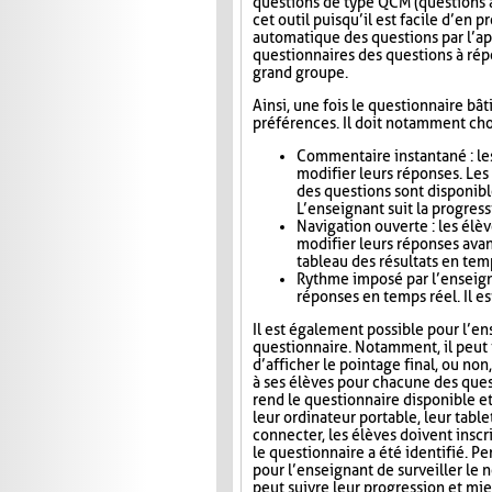
questions de type QCM (questions à
cet outil puisqu’il est facile d’en
automatique des questions par l’app
questionnaires des questions à répo
grand groupe.
Ainsi, une fois le questionnaire bât
préférences. Il doit notamment choi
Commentaire instantané : le
modifier leurs réponses. Le
des questions sont disponibl
L’enseignant suit la progress
Navigation ouverte : les élè
modifier leurs réponses avan
tableau des résultats en tem
Rythme imposé par l’enseigna
réponses en temps réel. Il es
Il est également possible pour l’en
questionnaire. Notamment, il peut i
d’afficher le pointage final, ou no
à ses élèves pour chacune des ques
rend le questionnaire disponible e
leur ordinateur portable, leur tab
connecter, les élèves doivent inscri
le questionnaire a été identifié. Pe
pour l’enseignant de surveiller le n
peut suivre leur progression et mie