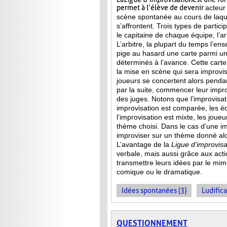
permet à l’élève de devenir
acteur
scène spontanée au cours de laqu
s’affrontent. Trois types de partici
le capitaine de chaque équipe, l’arb
L’arbitre, la plupart du temps l’ens
pige au hasard une carte parmi u
déterminés à l’avance. Cette carte 
la mise en scène qui sera improvis
joueurs se concertent alors penda
par la suite, commencer leur improv
des juges. Notons que l’improvisa
improvisation est comparée, les 
l’improvisation est mixte, les jou
thème choisi. Dans le cas d’une im
improviser sur un thème donné alor
L’avantage de la
Ligue d’improvisa
verbale, mais aussi grâce aux act
transmettre leurs idées par le mime
comique ou le dramatique.
Idées spontanées (3)
Ludifica
QUESTIONNEMENT