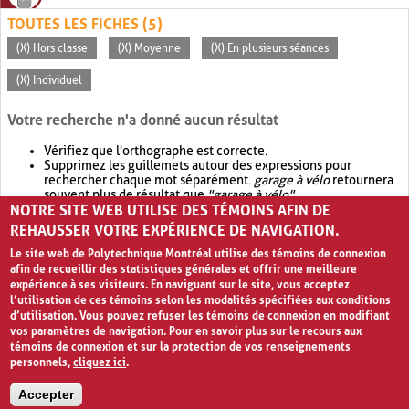
TOUTES LES FICHES (5)
(X) Hors classe
(X) Moyenne
(X) En plusieurs séances
(X) Individuel
Votre recherche n'a donné aucun résultat
Vérifiez que l'orthographe est correcte.
Supprimez les guillemets autour des expressions pour
rechercher chaque mot séparément.
garage à vélo
retournera
souvent plus de résultat que
"garage à vélo"
.
NOTRE SITE WEB UTILISE DES TÉMOINS AFIN DE
Envisagez d'élargir votre recherche avec
OR
.
garage OR vélo
retournera souvent plus de résultat que
garage à vélo
.
REHAUSSER VOTRE EXPÉRIENCE DE NAVIGATION.
Le site web de Polytechnique Montréal utilise des témoins de connexion
afin de recueillir des statistiques générales et offrir une meilleure
expérience à ses visiteurs. En naviguant sur le site, vous acceptez
l’utilisation de ces témoins selon les modalités spécifiées aux conditions
d’utilisation. Vous pouvez refuser les témoins de connexion en modifiant
vos paramètres de navigation. Pour en savoir plus sur le recours aux
témoins de connexion et sur la protection de vos renseignements
personnels,
cliquez ici
.
Avis de confidentialité et conditions d’utilisation
Accepter