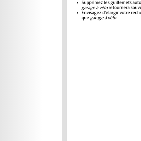
Supprimez les guillemets aut
garage à vélo
retournera souve
Envisagez d'élargir votre rec
que
garage à vélo
.