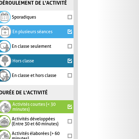
DÉROULEMENT DE L'ACTIVITÉ
Sporadiques
En plusieurs séances
En classe seulement
Hors classe
En classe et hors classe
DURÉE DE L'ACTIVITÉ
Activités courtes (< 30
minutes)
Activités développées
(Entre 30 et 60 minutes)
Activités élaborées (> 60
minutes)