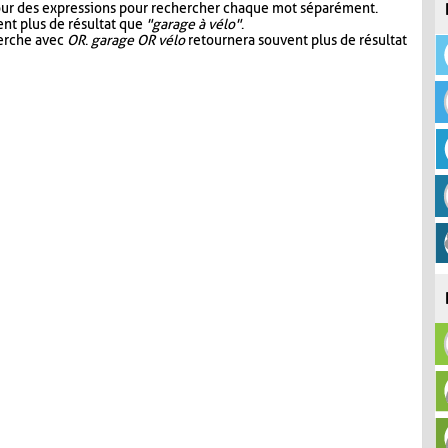
our des expressions pour rechercher chaque mot séparément.
nt plus de résultat que
"garage à vélo"
.
herche avec
OR
.
garage OR vélo
retournera souvent plus de résultat